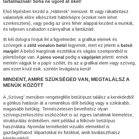
tartalmaznak! Soha ne ugord át őket!
Első lépésben kezdd a „Hátterek” menüvel. Itt vagy rákattintasz
valamelyik előre elkészített háttérképre (ezeket nem lehet
szerkeszteni), vagy pedig az üres fehér alappal kezded a munkát,
és teljesen szabadon szárnyalhat a fantáziád.
Itt két dologra hívjuk fel a figyelmedet: a grafikai elemek és
szövegek a
zöld vonalon belül
legyenek, mert ez jelenti a
belső
margót
! A belső margónak esztétikai és vágási szempontból is
jelentősége van. A
piros vonal
pedig a
vágójelet
jelenti: ennek
mentén vágjuk le a papír szélét, és az a grafikai elem vagy szöveg,
ami ezen kívül esik, szintén levágásra kerül!
MINDENT, AMIRE SZÜKSÉGED VAN, MEGTALÁLSZ A
MENÜK KÖZÖTT
A „Szöveg” menüben rengetegféle betűtípust találsz a kerekdedtől
a gótikus hatásún át a romantikus dőlt betűkig vagy a szikárabb,
magasabb betűkig. Természetesen bevethetsz olyan
szövegszerkesztési eszközöket is az egyes tartalmak kiemelése,
strukturálás érdekében, mint például a félkövér betűtípus
használata. Nyomdai termékedet vizuális elemekkel is
gazdagíthatod: klipartokkal és fotókkal, amik kiválaszthatsz
képtárunkból.