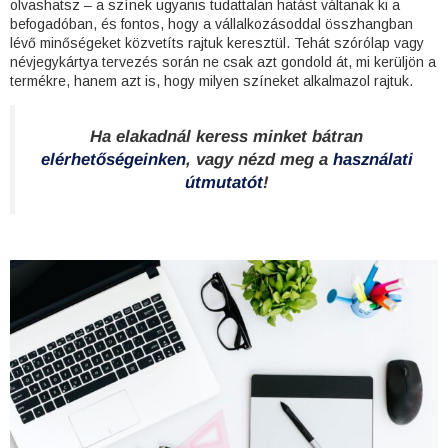
olvashatsz – a színek ugyanis tudattalan hatást váltanak ki a
befogadóban, és fontos, hogy a vállalkozásoddal összhangban
lévő minőségeket közvetíts rajtuk keresztül. Tehát szórólap vagy
névjegykártya tervezés során ne csak azt gondold át, mi kerüljön a
termékre, hanem azt is, hogy milyen színeket alkalmazol rajtuk.
Ha elakadnál keress minket bátran
elérhetőségeinken
, vagy nézd meg a
használati
útmutatót
!