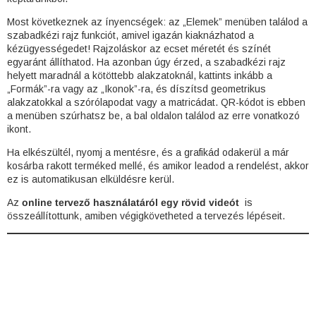
Most következnek az ínyencségek: az „Elemek” menüben találod a
szabadkézi rajz funkciót, amivel igazán kiaknázhatod a
kézügyességedet! Rajzoláskor az ecset méretét és színét
egyaránt állíthatod. Ha azonban úgy érzed, a szabadkézi rajz
helyett maradnál a kötöttebb alakzatoknál, kattints inkább a
„Formák”-ra vagy az „Ikonok”-ra, és díszítsd geometrikus
alakzatokkal a szórólapodat vagy a matricádat. QR-kódot is ebben
a menüben szúrhatsz be, a bal oldalon találod az erre vonatkozó
ikont.
Ha elkészültél, nyomj a mentésre, és a grafikád odakerül a már
kosárba rakott terméked mellé, és amikor leadod a rendelést, akkor
ez is automatikusan elküldésre kerül.
Az
online tervező használatáról egy rövid videót
is
összeállítottunk, amiben végigkövetheted a tervezés lépéseit.