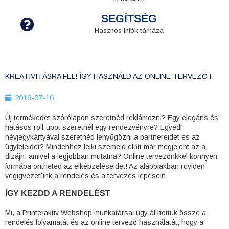
SEGÍTSÉG
Hasznos infók tárháza
KREATIVITÁSRA FEL! ÍGY HASZNÁLD AZ ONLINE TERVEZŐT
2019-07-16
Új termékedet szórólapon szeretnéd reklámozni? Egy elegáns és
hatásos roll-upot szeretnél egy rendezvényre? Egyedi
névjegykártyával szeretnéd lenyűgözni a partnereidet és az
ügyfeleidet? Mindehhez lelki szemeid előtt már megjelent az a
dizájn, amivel a legjobban mutatna? Online tervezőnkkel könnyen
formába öntheted az elképzeléseidet! Az alábbiakban röviden
végigvezetünk a rendelés és a tervezés lépésein.
ÍGY KEZDD A RENDELÉST
Mi, a Printeraktiv Webshop munkatársai úgy állítottuk össze a
rendelés folyamatát és az online tervező használatát, hogy a