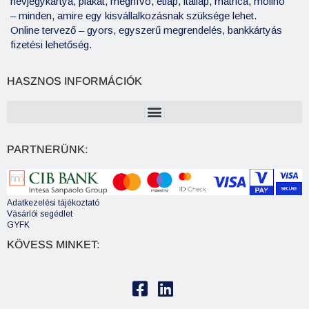
névjegykártya, plakát, meghívó, étlap, itallap, matrica, molinó
– minden, amire egy kisvállalkozásnak szüksége lehet.
Online tervező – gyors, egyszerű megrendelés, bankkártyás
fizetési lehetőség.
HASZNOS INFORMÁCIÓK
PARTNERÜNK:
Adatkezelési tájékoztató
Vásárlói segédlet
GYFK
KÖVESS MINKET: