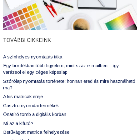
TOVÁBBI CIKKEINK
A színhelyes nyomtatás titka
Egy borítékban több figyelem, mint száz e-mailben – így
varázsol el egy céges képeslap
Szórólap nyomtatás története: honnan ered és mire használható
ma?
A kis matricák ereje
Gasztro nyomdai termékek
Önátíró tömb a digitális korban
Mi az a kifutó?
Betűvágott matrica felhelyezése