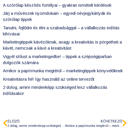
A szórólap készítés fortélyai – gyakran ismételt kérdések
Járj a művészek nyomdokain – egyedi névjegykártyák és
szórólap tippek
Tanulni, fejlődni és élni a szabadsággal – a vállalkozás indítás
kihívásai
Marketingtippek kávézóknak, avagy a kreativitás is pörgetheti a
kávét, nemcsak a kávé a kreativitást
Vigyél stílust a marketingedbe! – tippek a szépségiparban
dolgozók számára
Amikor a papírmunka megtérül – marketingtippek könyvelőknek
Kreativitásra fel! Így használd az online tervezőt
2 dolog, amire mindenképp szükséged lesz vállalkozás
indításakor
ELŐZŐ
KÖVETKEZŐ
2 dolog, amire mindenképp szükséged lesz vállalkozás indításakor
Amikor a papírmunka megtérül – marketingtippek könyvelőknek