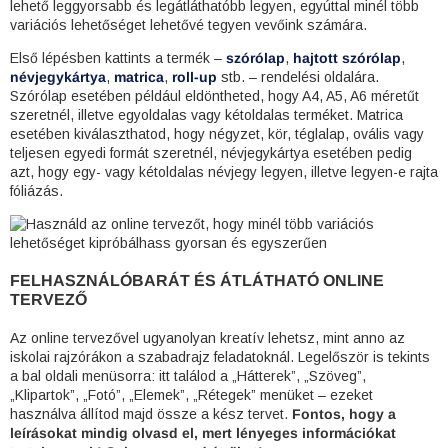
lehető leggyorsabb és legátláthatóbb legyen, egyúttal minél több
variációs lehetőséget lehetővé tegyen vevőink számára.
Első lépésben kattints a termék –
szórólap
,
hajtott szórólap
,
névjegykártya
,
matrica
,
roll-up
stb. – rendelési oldalára.
Szórólap esetében például eldöntheted, hogy A4, A5, A6 méretűt
szeretnél, illetve egyoldalas vagy kétoldalas terméket. Matrica
esetében kiválaszthatod, hogy négyzet, kör, téglalap, ovális vagy
teljesen egyedi formát szeretnél, névjegykártya esetében pedig
azt, hogy egy- vagy kétoldalas névjegy legyen, illetve legyen-e rajta
fóliázás.
FELHASZNÁLÓBARÁT ÉS ÁTLÁTHATÓ ONLINE
TERVEZŐ
Az online tervezővel ugyanolyan kreatív lehetsz, mint anno az
iskolai rajzórákon a szabadrajz feladatoknál. Legelőször is tekints
a bal oldali menüsorra: itt találod a „Hátterek”, „Szöveg”,
„Klipartok”, „Fotó”, „Elemek”, „Rétegek” menüket – ezeket
használva állítod majd össze a kész tervet.
Fontos, hogy a
leírásokat mindig olvasd el, mert lényeges információkat