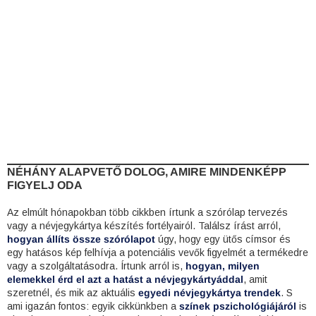
NÉHÁNY ALAPVETŐ DOLOG, AMIRE MINDENKÉPP
FIGYELJ ODA
Az elmúlt hónapokban több cikkben írtunk a szórólap tervezés
vagy a névjegykártya készítés fortélyairól. Találsz írást arról,
hogyan állíts össze szórólapot
úgy, hogy egy ütős címsor és
egy hatásos kép felhívja a potenciális vevők figyelmét a termékedre
vagy a szolgáltatásodra. Írtunk arról is,
hogyan, milyen
elemekkel érd el azt a hatást a névjegykártyáddal
, amit
szeretnél, és mik az aktuális
egyedi névjegykártya trendek
. S
ami igazán fontos: egyik cikkünkben a
színek pszichológiájáról
is