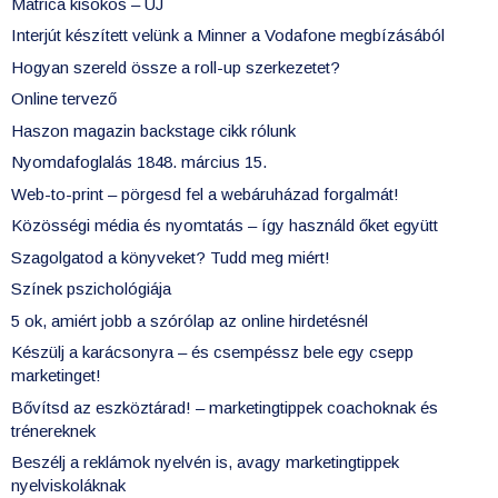
Matrica kisokos – ÚJ
Interjút készített velünk a Minner a Vodafone megbízásából
Hogyan szereld össze a roll-up szerkezetet?
Online tervező
Haszon magazin backstage cikk rólunk
Nyomdafoglalás 1848. március 15.
Web-to-print – pörgesd fel a webáruházad forgalmát!
Közösségi média és nyomtatás – így használd őket együtt
Szagolgatod a könyveket? Tudd meg miért!
Színek pszichológiája
5 ok, amiért jobb a szórólap az online hirdetésnél
Készülj a karácsonyra – és csempéssz bele egy csepp
marketinget!
Bővítsd az eszköztárad! – marketingtippek coachoknak és
trénereknek
Beszélj a reklámok nyelvén is, avagy marketingtippek
nyelviskoláknak