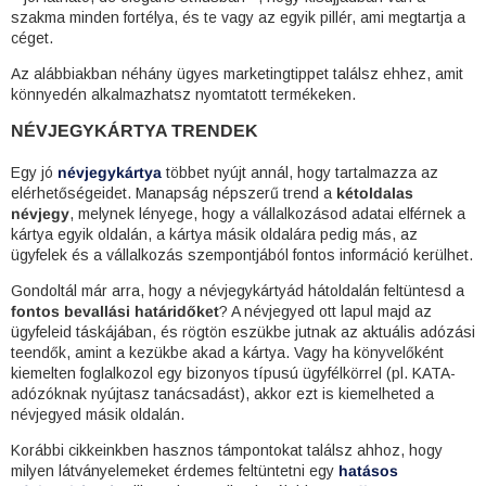
szakma minden fortélya, és te vagy az egyik pillér, ami megtartja a
céget.
Az alábbiakban néhány ügyes marketingtippet találsz ehhez, amit
könnyedén alkalmazhatsz nyomtatott termékeken.
NÉVJEGYKÁRTYA TRENDEK
Egy jó
névjegykártya
többet nyújt annál, hogy tartalmazza az
elérhetőségeidet. Manapság népszerű trend a
kétoldalas
névjegy
, melynek lényege, hogy a vállalkozásod adatai elférnek a
kártya egyik oldalán, a kártya másik oldalára pedig más, az
ügyfelek és a vállalkozás szempontjából fontos információ kerülhet.
Gondoltál már arra, hogy a névjegykártyád hátoldalán feltüntesd a
fontos bevallási határidőket
? A névjegyed ott lapul majd az
ügyfeleid táskájában, és rögtön eszükbe jutnak az aktuális adózási
teendők, amint a kezükbe akad a kártya. Vagy ha könyvelőként
kiemelten foglalkozol egy bizonyos típusú ügyfélkörrel (pl. KATA-
adózóknak nyújtasz tanácsadást), akkor ezt is kiemelheted a
névjegyed másik oldalán.
Korábbi cikkeinkben hasznos támpontokat találsz ahhoz, hogy
milyen látványelemeket érdemes feltüntetni egy
hatásos