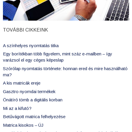
TOVÁBBI CIKKEINK
A színhelyes nyomtatás titka
Egy borítékban több figyelem, mint száz e-mailben – így
varázsol el egy céges képeslap
Szórólap nyomtatás története: honnan ered és mire használható
ma?
A kis matricák ereje
Gasztro nyomdai termékek
Önátíró tömb a digitális korban
Mi az a kifutó?
Betűvágott matrica felhelyezése
Matrica kisokos – ÚJ