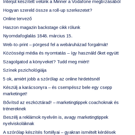
Interjút készített velünk a Minner a Vodafone megbízásából
Hogyan szereld össze a roll-up szerkezetet?
Online tervező
Haszon magazin backstage cikk rólunk
Nyomdafoglalás 1848. március 15.
Web-to-print – pörgesd fel a webáruházad forgalmát!
Közösségi média és nyomtatás – így használd őket együtt
Szagolgatod a könyveket? Tudd meg miért!
Színek pszichológiája
5 ok, amiért jobb a szórólap az online hirdetésnél
Készülj a karácsonyra – és csempéssz bele egy csepp
marketinget!
Bővítsd az eszköztárad! – marketingtippek coachoknak és
trénereknek
Beszélj a reklámok nyelvén is, avagy marketingtippek
nyelviskoláknak
A szórólap készítés fortélyai – gyakran ismételt kérdések