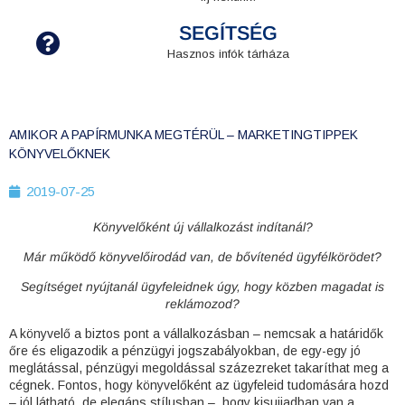
SEGÍTSÉG
Hasznos infók tárháza
AMIKOR A PAPÍRMUNKA MEGTÉRÜL – MARKETINGTIPPEK
KÖNYVELŐKNEK
2019-07-25
Könyvelőként új vállalkozást indítanál?
Már működő könyvelőirodád van, de bővítenéd ügyfélkörödet?
Segítséget nyújtanál ügyfeleidnek úgy, hogy közben magadat is
reklámozod?
A könyvelő a biztos pont a vállalkozásban – nemcsak a határidők
őre és eligazodik a pénzügyi jogszabályokban, de egy-egy jó
meglátással, pénzügyi megoldással százezreket takaríthat meg a
cégnek. Fontos, hogy könyvelőként az ügyfeleid tudomására hozd
– jól látható, de elegáns stílusban –, hogy kisujjadban van a