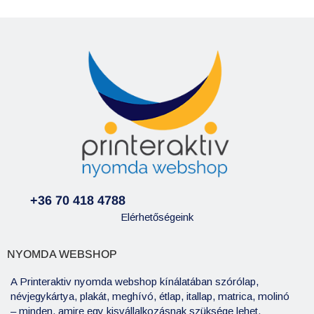
+36 70 418 4788
Elérhetőségeink
NYOMDA WEBSHOP
A Printeraktiv nyomda webshop kínálatában szórólap,
névjegykártya, plakát, meghívó, étlap, itallap, matrica, molinó
– minden, amire egy kisvállalkozásnak szüksége lehet.