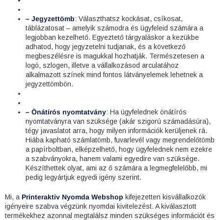
– Jegyzettömb
: Választhatsz kockásat, csíkosat,
táblázatosat – amelyik számodra és ügyfeleid számára a
legjobban kezelhető. Egyeztető tárgyaláskor a kezükbe
adhatod, hogy jegyzetelni tudjanak, és a következő
megbeszélésre is magukkal hozhatják. Természetesen a
logó, szlogen, illetve a vállalkozásod arculatához
alkalmazott színek mind fontos látványelemek lehetnek a
jegyzettömbön.
– Önátírós nyomtatvány
: Ha ügyfelednek önátírós
nyomtatványra van szüksége (akár szigorú számadásúra),
tégy javaslatot arra, hogy milyen információk kerüljenek rá.
Hiába kapható számlatömb, fuvarlevél vagy megrendelőtömb
a papírboltban, elképzelhető, hogy ügyfelednek nem ezekre
a szabványokra, hanem valami egyedire van szüksége.
Készíthettek olyat, ami az ő számára a legmegfelelőbb, mi
pedig legyártjuk egyedi igény szerint.
Mi, a
Printeraktiv Nyomda Webshop
kifejezetten kisvállalkozók
igényeire szabva végzünk nyomdai kivitelezést. A kiválasztott
termékekhez azonnal megtalálsz minden szükséges információt és