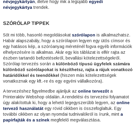
névjegykártyán
, illetve hogy mik a legújabb
egyedi
névjegykártya
trendek.
SZÓRÓLAP TIPPEK
Sőt mi több, hasonló megoldásokat
szórólapon
is alkalmazhatsz.
Habár alapszabály, hogy a szórólapon legyen egy ütős címsor és
egy hatásos kép, a szóróanyag méreténél fogva egyéb információk
elhelyezésére is alkalmas. Akár egy kis táblázat is elfér rajta az
észben tartandó befizetésekről, bevallási kötelezettségekről.
Szórólap tervezés során a
különböző típusú ügyfelek számára
különböző szórólapokat is készíthetsz, rajta a rájuk vonatkozó
határidőkkel és teendőkkel
(hiszen más kötelezettségek
vonatkoznak egy kft.-re és egy egyéni vállalkozóra).
A tervezéshez figyelmedbe ajánljuk az
online tervezőt
a
Printeraktiv Webshop oldalán. A rendelési és tervezési folyamatot
úgy alakítottuk ki, hogy a lehető legegyszerűbb legyen, az
online
tervező használatát
egy rövid cikkben is összefoglaltuk. Egy
további cikkben az olyan nyomdai tudnivalókról is írunk, mint
a
papírfajták és a színek
megfelelő megválasztása.