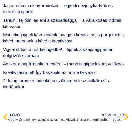
Járj a művészek nyomdokain – egyedi névjegykártyák és
szórólap tippek
Tanulni, fejlődni és élni a szabadsággal – a vállalkozás indítás
kihívásai
Marketingtippek kávézóknak, avagy a kreativitás is pörgetheti a
kávét, nemcsak a kávé a kreativitást
Vigyél stílust a marketingedbe! – tippek a szépségiparban
dolgozók számára
Amikor a papírmunka megtérül – marketingtippek könyvelőknek
Kreativitásra fel! Így használd az online tervezőt
2 dolog, amire mindenképp szükséged lesz vállalkozás
indításakor
ELŐZŐ
KÖVETKEZŐ
Kreativitásra fel! Így használd az online tervezőt
Vigyél stílust a marketingedbe! – tippek a szépségiparban dolgozók számára