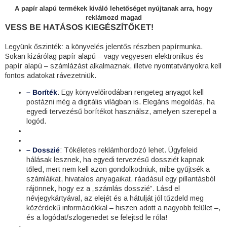
A papír alapú termékek kiváló lehetőséget nyújtanak arra, hogy
reklámozd magad
VESS BE HATÁSOS KIEGÉSZÍTŐKET!
Legyünk őszinték: a könyvelés jelentős részben papírmunka.
Sokan kizárólag papír alapú – vagy vegyesen elektronikus és
papír alapú – számlázást alkalmaznak, illetve nyomtatványokra kell
fontos adatokat rávezetniük.
– Boríték
: Egy könyvelőirodában rengeteg anyagot kell
postázni még a digitális világban is. Elegáns megoldás, ha
egyedi tervezésű borítékot használsz, amelyen szerepel a
logód.
– Dosszié
: Tökéletes reklámhordozó lehet. Ügyfeleid
hálásak lesznek, ha egyedi tervezésű dossziét kapnak
tőled, mert nem kell azon gondolkodniuk, mibe gyűjtsék a
számláikat, hivatalos anyagaikat, ráadásul egy pillantásból
rájönnek, hogy ez a „számlás dosszié”. Lásd el
névjegykártyával, az elejét és a hátulját jól tűzdeld meg
közérdekű információkkal – hiszen adott a nagyobb felület –,
és a logódat/szlogenedet se felejtsd le róla!