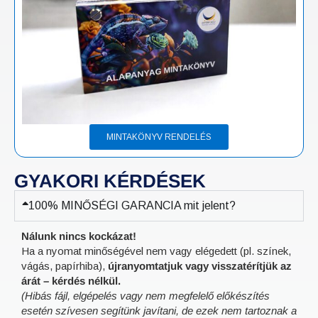
MINTAKÖNYV RENDELÉS
GYAKORI KÉRDÉSEK
100% MINŐSÉGI GARANCIA mit jelent?
Nálunk nincs kockázat!
Ha a nyomat minőségével nem vagy elégedett (pl. színek,
vágás, papírhiba),
újranyomtatjuk vagy visszatérítjük az
árát – kérdés nélkül.
(Hibás fájl, elgépelés vagy nem megfelelő előkészítés
esetén szívesen segítünk javítani, de ezek nem tartoznak a