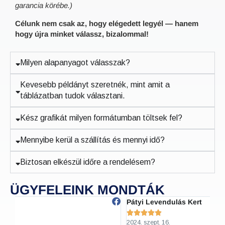
garancia körébe.)
Célunk nem csak az, hogy elégedett legyél — hanem
hogy újra minket válassz, bizalommal!
Milyen alapanyagot válasszak?
Kevesebb példányt szeretnék, mint amit a
táblázatban tudok választani.
Kész grafikát milyen formátumban töltsek fel?
Mennyibe kerül a szállítás és mennyi idő?
Biztosan elkészül időre a rendelésem?
ÜGYFELEINK MONDTÁK
Pátyi Levendulás Kert
Ha






2024. szept. 16.
202