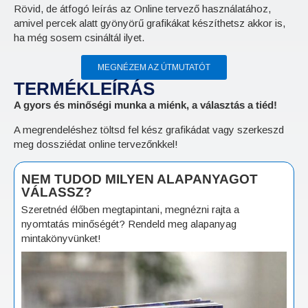
Rövid, de átfogó leírás az Online tervező használatához,
amivel percek alatt gyönyörű grafikákat készíthetsz akkor is,
ha még sosem csináltál ilyet.
MEGNÉZEM AZ ÚTMUTATÓT
TERMÉKLEÍRÁS
A gyors és minőségi munka a miénk, a választás a tiéd!
A megrendeléshez töltsd fel kész grafikádat vagy szerkeszd
meg dossziédat online tervezőnkkel!
NEM TUDOD MILYEN ALAPANYAGOT
VÁLASSZ?
Szeretnéd élőben megtapintani, megnézni rajta a
nyomtatás minőségét? Rendeld meg alapanyag
mintakönyvünket!