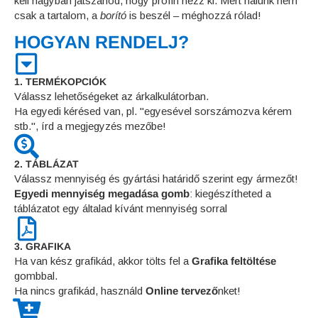
kell nagyban játszanod, hogy profin nézz ki. Mert nálunk nem
csak a tartalom, a
borító
is beszél – méghozzá rólad!
HOGYAN RENDELJ?
1. TERMÉKOPCIÓK
Válassz lehetőségeket az árkalkulátorban.
Ha egyedi kérésed van, pl. "egyesével sorszámozva kérem
stb.", írd a megjegyzés mezőbe!
2. TÁBLÁZAT
Válassz mennyiség és gyártási határidő szerint egy ármezőt!
Egyedi mennyiség megadása gomb
: kiegészítheted a
táblázatot egy általad kívánt mennyiség sorral
3. GRAFIKA
Ha van kész grafikád, akkor tölts fel a
Grafika feltöltése
gombbal.
Ha nincs grafikád, használd
Online tervező
nket!