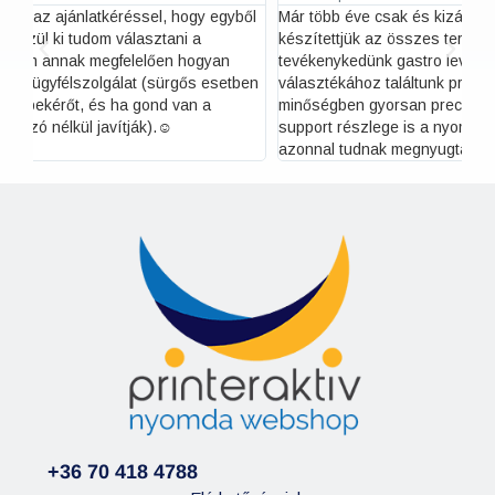
ől
Már több éve csak és kizárólag a Printeraktív nyomdával
Eg
készítettjük az összes termékünk címkéjét. Kistermelőként
mi
tevékenykedünk gastro levendulás termékek széles
ügy
en
választékához találtunk profi megoldást. Rendkívül jó
fi
minőségben gyorsan precízen dolgoznak. Nagyon jó a
support részlege is a nyomdának, mert bármilyen kérdésre
azonnal tudnak megnyugtatóan reagálni
+36 70 418 4788