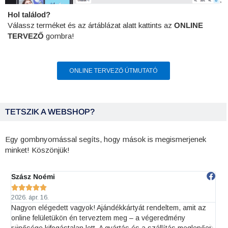
Hol találod?
Válassz terméket és az ártáblázat alatt kattints az
ONLINE
TERVEZŐ
gombra!
ONLINE TERVEZŐ ÚTMUTATÓ
TETSZIK A WEBSHOP?
Egy gombnyomással segíts, hogy mások is megismerjenek
minket! Köszönjük!
FincsiLini





2026. okt. 6.
 rendeltem, amit az
Idén januárban rendeltünk először címkét. A 
a végeredmény
azért a Printeraktiv Nyomda Webshop-ra esett