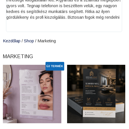
 a szállítás meglepően
szimpatikus volt, hogy kis darabszám is rende
em velük, egy nagyon
lehetőséget adnak a kisebb termelőknek. Imád
. Ritka az ilyen
honlapjukon található online tervezőt, amely 
an fogok még rendelni
kezelhető és praktikus megoldás. Mindig kész 
és tökéletesen kivitelezik. Köszönjük szépen 
és precíz munkátokat!
Kezdőlap
/
Shop
/ Marketing
MARKETING
ÚJ TERMÉK