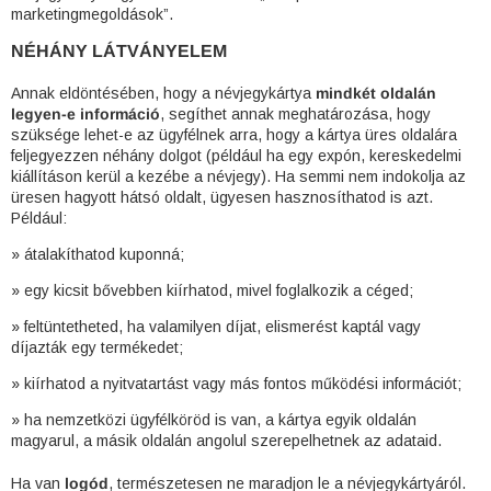
marketingmegoldások”.
NÉHÁNY LÁTVÁNYELEM
Annak eldöntésében, hogy a névjegykártya
mindkét oldalán
legyen-e információ
, segíthet annak meghatározása, hogy
szüksége lehet-e az ügyfélnek arra, hogy a kártya üres oldalára
feljegyezzen néhány dolgot (például ha egy expón, kereskedelmi
kiállításon kerül a kezébe a névjegy). Ha semmi nem indokolja az
üresen hagyott hátsó oldalt, ügyesen hasznosíthatod is azt.
Például:
» átalakíthatod kuponná;
» egy kicsit bővebben kiírhatod, mivel foglalkozik a céged;
» feltüntetheted, ha valamilyen díjat, elismerést kaptál vagy
díjazták egy termékedet;
» kiírhatod a nyitvatartást vagy más fontos működési információt;
» ha nemzetközi ügyfélköröd is van, a kártya egyik oldalán
magyarul, a másik oldalán angolul szerepelhetnek az adataid.
Ha van
logód
, természetesen ne maradjon le a névjegykártyáról.