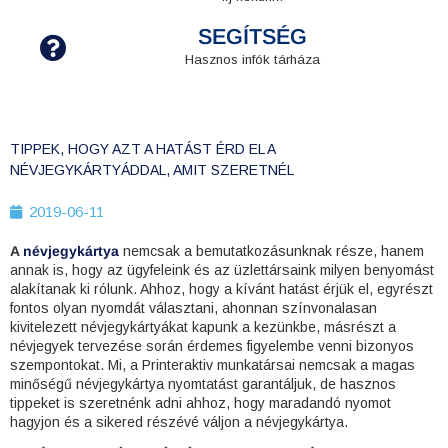
SEGÍTSÉG
Hasznos infók tárháza
TIPPEK, HOGY AZT A HATÁST ÉRD EL A
NÉVJEGYKÁRTYÁDDAL, AMIT SZERETNÉL
2019-06-11
A
névjegykártya
nemcsak a bemutatkozásunknak része, hanem
annak is, hogy az ügyfeleink és az üzlettársaink milyen benyomást
alakítanak ki rólunk. Ahhoz, hogy a kívánt hatást érjük el, egyrészt
fontos olyan nyomdát választani, ahonnan színvonalasan
kivitelezett névjegykártyákat kapunk a kezünkbe, másrészt a
névjegyek tervezése során érdemes figyelembe venni bizonyos
szempontokat. Mi, a Printeraktiv munkatársai nemcsak a magas
minőségű névjegykártya nyomtatást garantáljuk, de hasznos
tippeket is szeretnénk adni ahhoz, hogy maradandó nyomot
hagyjon és a sikered részévé váljon a
névjegykártya
.