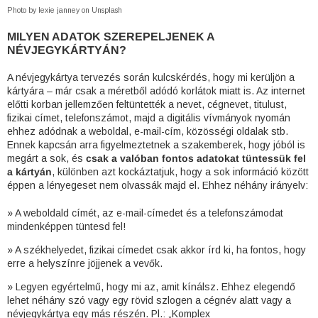
Photo by lexie janney on Unsplash
MILYEN ADATOK SZEREPELJENEK A
NÉVJEGYKÁRTYÁN?
A névjegykártya tervezés során kulcskérdés, hogy mi kerüljön a
kártyára – már csak a méretből adódó korlátok miatt is. Az internet
előtti korban jellemzően feltüntették a nevet, cégnevet, titulust,
fizikai címet, telefonszámot, majd a digitális vívmányok nyomán
ehhez adódnak a weboldal, e-mail-cím, közösségi oldalak stb.
Ennek kapcsán arra figyelmeztetnek a szakemberek, hogy jóból is
megárt a sok, és
csak a valóban fontos adatokat tüntessük fel
a kártyán
, különben azt kockáztatjuk, hogy a sok információ között
éppen a lényegeset nem olvassák majd el. Ehhez néhány irányelv:
» A weboldald címét, az e-mail-címedet és a telefonszámodat
mindenképpen tüntesd fel!
» A székhelyedet, fizikai címedet csak akkor írd ki, ha fontos, hogy
erre a helyszínre jöjjenek a vevők.
» Legyen egyértelmű, hogy mi az, amit kínálsz. Ehhez elegendő
lehet néhány szó vagy egy rövid szlogen a cégnév alatt vagy a
névjegykártya egy más részén. Pl.: „Komplex