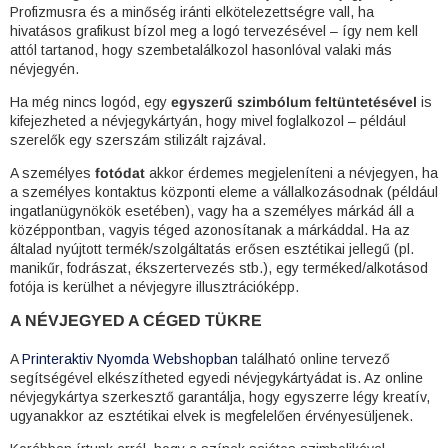
Profizmusra és a minőség iránti elkötelezettségre vall, ha
hivatásos grafikust bízol meg a logó tervezésével – így nem kell
attól tartanod, hogy szembetalálkozol hasonlóval valaki más
névjegyén.
Ha még nincs logód, egy
egyszerű szimbólum feltüntetésével
is
kifejezheted a névjegykártyán, hogy mivel foglalkozol – például
szerelők egy szerszám stilizált rajzával.
A személyes
fotódat
akkor érdemes megjeleníteni a névjegyen, ha
a személyes kontaktus központi eleme a vállalkozásodnak (például
ingatlanügynökök esetében), vagy ha a személyes márkád áll a
középpontban, vagyis téged azonosítanak a márkáddal. Ha az
általad nyújtott termék/szolgáltatás erősen esztétikai jellegű (pl.
manikűr, fodrászat, ékszertervezés stb.), egy terméked/alkotásod
fotója is kerülhet a névjegyre illusztrációképp.
A NÉVJEGYED A CÉGED TÜKRE
A
Printeraktiv Nyomda Webshopban
található
online tervező
segítségével elkészítheted egyedi
névjegykártyádat
is. Az online
névjegykártya szerkesztő garantálja, hogy egyszerre légy kreatív,
ugyanakkor az esztétikai elvek is megfelelően érvényesüljenek.