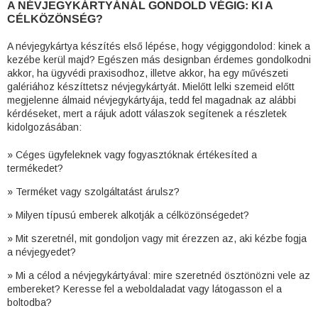
A NÉVJEGYKÁRTYÁNÁL GONDOLD VÉGIG: KI A
CÉLKÖZÖNSÉG?
A névjegykártya készítés első lépése, hogy végiggondolod: kinek a
kezébe kerül majd? Egészen más designban érdemes gondolkodni
akkor, ha ügyvédi praxisodhoz, illetve akkor, ha egy művészeti
galériához készíttetsz névjegykártyát. Mielőtt lelki szemeid előtt
megjelenne álmaid névjegykártyája, tedd fel magadnak az alábbi
kérdéseket, mert a rájuk adott válaszok segítenek a részletek
kidolgozásában:
» Céges ügyfeleknek vagy fogyasztóknak értékesíted a
termékedet?
» Terméket vagy szolgáltatást árulsz?
» Milyen típusú emberek alkotják a célközönségedet?
» Mit szeretnél, mit gondoljon vagy mit érezzen az, aki kézbe fogja
a névjegyedet?
» Mi a célod a névjegykártyával: mire szeretnéd ösztönözni vele az
embereket? Keresse fel a weboldaladat vagy látogasson el a
boltodba?