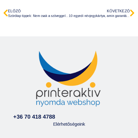
ELŐZŐ
KÖVETKEZŐ
Szórólap tippek: Nem csak a szöveggel üzensz – a papír fajtái és a színek jelentősége
10 egyedi névjegykártya, amin garantáltan megakad az ügyfelek szeme
+36 70 418 4788
Elérhetőségeink