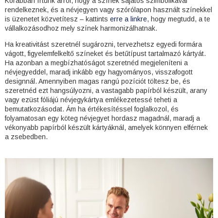
Korábban írtunk arról, hogy a színek sajátos szimbolikával
rendelkeznek, és a névjegyen vagy szórólapon használt színekkel
is üzenetet közvetítesz – kattints
erre a linkre
, hogy megtudd, a te
vállalkozásodhoz mely színek harmonizálhatnak.
Ha kreativitást szeretnél sugározni, tervezhetsz egyedi formára
vágott, figyelemfelkeltő színeket és betűtípust tartalmazó kártyát.
Ha azonban a megbízhatóságot szeretnéd megjeleníteni a
névjegyeddel, maradj inkább egy hagyományos, visszafogott
designnál. Amennyiben magas rangú pozíciót töltesz be, és
szeretnéd ezt hangsúlyozni, a vastagabb papírból készült, arany
vagy ezüst fóliájú névjegykártya emlékezetessé teheti a
bemutatkozásodat. Ám ha értékesítéssel foglalkozol, és
folyamatosan egy köteg névjegyet hordasz magadnál, maradj a
vékonyabb papírból készült kártyáknál, amelyek könnyen elférnek
a zsebedben.