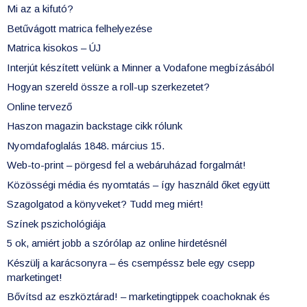
Mi az a kifutó?
Betűvágott matrica felhelyezése
Matrica kisokos – ÚJ
Interjút készített velünk a Minner a Vodafone megbízásából
Hogyan szereld össze a roll-up szerkezetet?
Online tervező
Haszon magazin backstage cikk rólunk
Nyomdafoglalás 1848. március 15.
Web-to-print – pörgesd fel a webáruházad forgalmát!
Közösségi média és nyomtatás – így használd őket együtt
Szagolgatod a könyveket? Tudd meg miért!
Színek pszichológiája
5 ok, amiért jobb a szórólap az online hirdetésnél
Készülj a karácsonyra – és csempéssz bele egy csepp
marketinget!
Bővítsd az eszköztárad! – marketingtippek coachoknak és