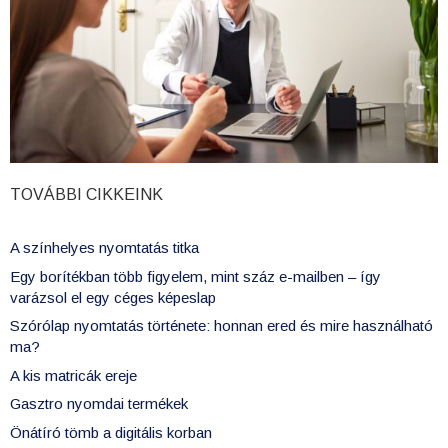
TOVÁBBI CIKKEINK
A színhelyes nyomtatás titka
Egy borítékban több figyelem, mint száz e-mailben – így
varázsol el egy céges képeslap
Szórólap nyomtatás története: honnan ered és mire használható
ma?
A kis matricák ereje
Gasztro nyomdai termékek
Önátíró tömb a digitális korban