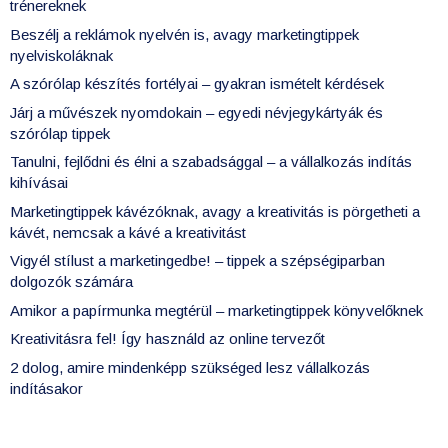
trénereknek
Beszélj a reklámok nyelvén is, avagy marketingtippek
nyelviskoláknak
A szórólap készítés fortélyai – gyakran ismételt kérdések
Járj a művészek nyomdokain – egyedi névjegykártyák és
szórólap tippek
Tanulni, fejlődni és élni a szabadsággal – a vállalkozás indítás
kihívásai
Marketingtippek kávézóknak, avagy a kreativitás is pörgetheti a
kávét, nemcsak a kávé a kreativitást
Vigyél stílust a marketingedbe! – tippek a szépségiparban
dolgozók számára
Amikor a papírmunka megtérül – marketingtippek könyvelőknek
Kreativitásra fel! Így használd az online tervezőt
2 dolog, amire mindenképp szükséged lesz vállalkozás
indításakor