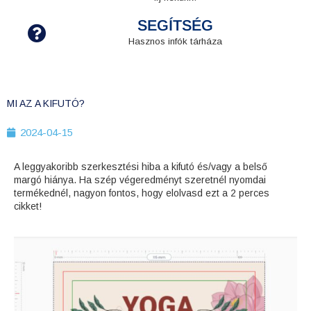
SEGÍTSÉG
Hasznos infók tárháza
MI AZ A KIFUTÓ?
2024-04-15
A leggyakoribb szerkesztési hiba a kifutó és/vagy a belső
margó hiánya. Ha szép végeredményt szeretnél nyomdai
termékednél, nagyon fontos, hogy elolvasd ezt a 2 perces
cikket!