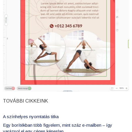
TOVÁBBI CIKKEINK
A színhelyes nyomtatás titka
Egy borítékban több figyelem, mint száz e-mailben – így
varázsol el egy céges képeslap