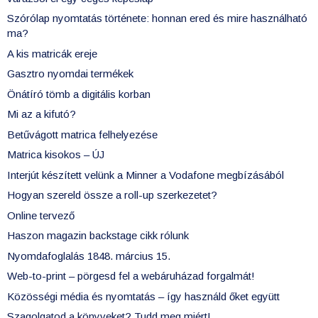
Szórólap nyomtatás története: honnan ered és mire használható
ma?
A kis matricák ereje
Gasztro nyomdai termékek
Önátíró tömb a digitális korban
Mi az a kifutó?
Betűvágott matrica felhelyezése
Matrica kisokos – ÚJ
Interjút készített velünk a Minner a Vodafone megbízásából
Hogyan szereld össze a roll-up szerkezetet?
Online tervező
Haszon magazin backstage cikk rólunk
Nyomdafoglalás 1848. március 15.
Web-to-print – pörgesd fel a webáruházad forgalmát!
Közösségi média és nyomtatás – így használd őket együtt
Szagolgatod a könyveket? Tudd meg miért!