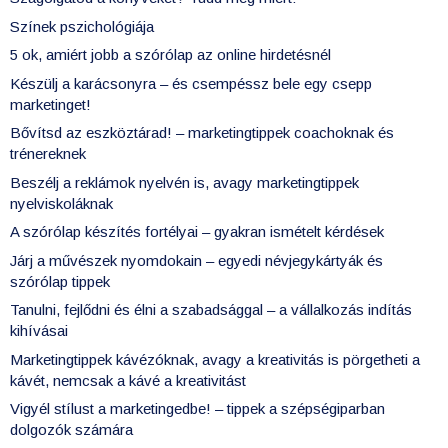
Színek pszichológiája
5 ok, amiért jobb a szórólap az online hirdetésnél
Készülj a karácsonyra – és csempéssz bele egy csepp
marketinget!
Bővítsd az eszköztárad! – marketingtippek coachoknak és
trénereknek
Beszélj a reklámok nyelvén is, avagy marketingtippek
nyelviskoláknak
A szórólap készítés fortélyai – gyakran ismételt kérdések
Járj a művészek nyomdokain – egyedi névjegykártyák és
szórólap tippek
Tanulni, fejlődni és élni a szabadsággal – a vállalkozás indítás
kihívásai
Marketingtippek kávézóknak, avagy a kreativitás is pörgetheti a
kávét, nemcsak a kávé a kreativitást
Vigyél stílust a marketingedbe! – tippek a szépségiparban
dolgozók számára