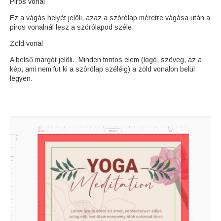
Piros vonal
Ez a vágás helyét jelöli, azaz a szórólap méretre vágása után a
piros vonalnál lesz a szórólapod széle.
Zöld vonal
A belső margót jelöli. Minden fontos elem (logó, szöveg, az a
kép, ami nem fut ki a szórólap széléig) a zöld vonalon belül
legyen.