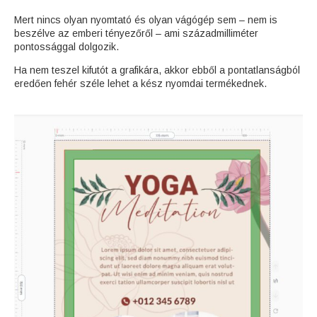
Mert nincs olyan nyomtató és olyan vágógép sem – nem is
beszélve az emberi tényezőről – ami századmilliméter
pontossággal dolgozik.
Ha nem teszel kifutót a grafikára, akkor ebből a pontatlanságból
eredően fehér széle lehet a kész nyomdai termékednek.