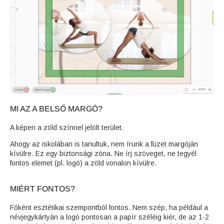
MI AZ A BELSŐ MARGÓ?
A képen a zöld színnel jelölt terület.
Ahogy az iskolában is tanultuk, nem írunk a füzet margóján
kívülre. Ez egy biztonsági zóna. Ne írj szöveget, ne tegyél
fontos elemet (pl. logó) a zöld vonalon kívülre.
MIÉRT FONTOS?
Főként esztétikai szempontból fontos. Nem szép, ha például a
névjegykártyán a logó pontosan a papír széléig kiér, de az 1-2