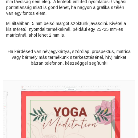
mm távolság sem elég. A fentebb említett nyomtatási / vágási
pontatlanság miatt is gond lehet, ha nagyon a grafika szélén
van egy fontos elem.
Mi általában 5 mm belső margót szoktunk javasolni. Kivétel a
kis méretű nyomdai termékeknél, például egy 25×25 mm-es
matricánál, ahol lehet 2 mm is.
Ha kérdésed van névjegykártya, szórólap, prospektus, matrica
vagy bármely más termékünk szerkesztésénél, hívj minket
bátran telefonon, készséggel segítünk!