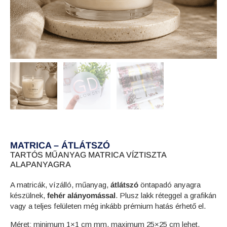
MATRICA – ÁTLÁTSZÓ
TARTÓS MŰANYAG MATRICA VÍZTISZTA
ALAPANYAGRA
A matricák, vízálló, műanyag,
átlátszó
öntapadó anyagra
készülnek,
fehér alányomással
. Plusz lakk réteggel a grafikán
vagy a teljes felületen még inkább prémium hatás érhető el.
Méret: minimum 1×1 cm mm, maximum 25×25 cm lehet.