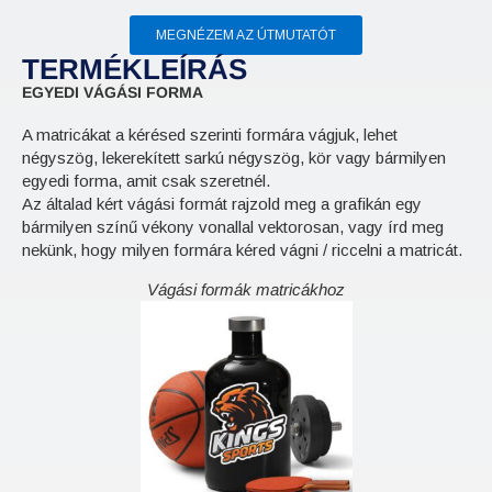
MEGNÉZEM AZ ÚTMUTATÓT
TERMÉKLEÍRÁS
EGYEDI VÁGÁSI FORMA
A matricákat a kérésed szerinti formára vágjuk, lehet
négyszög, lekerekített sarkú négyszög, kör vagy bármilyen
egyedi forma, amit csak szeretnél.
Az általad kért vágási formát rajzold meg a grafikán egy
bármilyen színű vékony vonallal vektorosan, vagy írd meg
nekünk, hogy milyen formára kéred vágni / riccelni a matricát.
Vágási formák matricákhoz