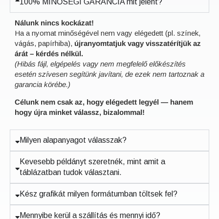
100% MINŐSÉGI GARANCIA mit jelent?
Nálunk nincs kockázat!
Ha a nyomat minőségével nem vagy elégedett (pl. színek,
vágás, papírhiba),
újranyomtatjuk vagy visszatérítjük az
árát – kérdés nélkül.
(Hibás fájl, elgépelés vagy nem megfelelő előkészítés
esetén szívesen segítünk javítani, de ezek nem tartoznak a
garancia körébe.)
Célunk nem csak az, hogy elégedett legyél — hanem
hogy újra minket válassz, bizalommal!
Milyen alapanyagot válasszak?
Kevesebb példányt szeretnék, mint amit a
táblázatban tudok választani.
Kész grafikát milyen formátumban töltsek fel?
Mennyibe kerül a szállítás és mennyi idő?