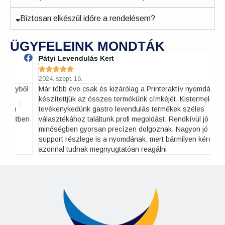
Biztosan elkészül időre a rendelésem?
ÜGYFELEINK MONDTÁK
Pátyi Levendulás Kert
Ha






2024. szept. 16.
202
ől
Már több éve csak és kizárólag a Printeraktív nyomdával
Eg
készítettjük az összes termékünk címkéjét. Kistermelőként
mi
tevékenykedünk gastro levendulás termékek széles
ügy
en
választékához találtunk profi megoldást. Rendkívül jó
fi
minőségben gyorsan precízen dolgoznak. Nagyon jó a
support részlege is a nyomdának, mert bármilyen kérdésre
azonnal tudnak megnyugtatóan reagálni