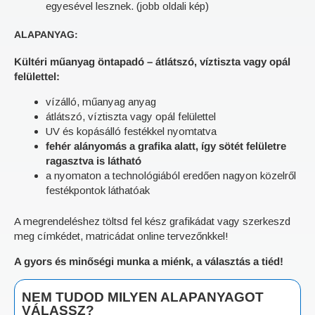
egyesével lesznek. (jobb oldali kép)
ALAPANYAG:
Kültéri műanyag öntapadó – átlátszó, víztiszta vagy opál
felülettel:
vízálló, műanyag anyag
átlátszó, víztiszta vagy opál felülettel
UV és kopásálló festékkel nyomtatva
fehér alányomás a grafika alatt, így sötét felületre
ragasztva is látható
a nyomaton a technológiából eredően nagyon közelről
festékpontok láthatóak
A megrendeléshez töltsd fel kész grafikádat vagy szerkeszd
meg címkédet, matricádat online tervezőnkkel!
A gyors és minőségi munka a miénk, a választás a tiéd!
NEM TUDOD MILYEN ALAPANYAGOT
VÁLASSZ?