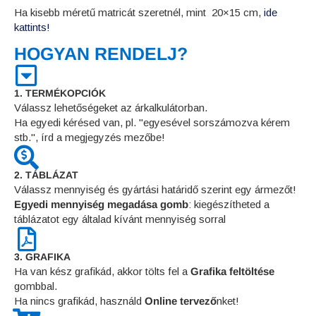
Ha kisebb méretű matricát szeretnél, mint 20×15 cm,
ide
kattints!
HOGYAN RENDELJ?
1. TERMÉKOPCIÓK
Válassz lehetőségeket az árkalkulátorban.
Ha egyedi kérésed van, pl. "egyesével sorszámozva kérem
stb.", írd a megjegyzés mezőbe!
2. TÁBLÁZAT
Válassz mennyiség és gyártási határidő szerint egy ármezőt!
Egyedi mennyiség megadása gomb
: kiegészítheted a
táblázatot egy általad kívánt mennyiség sorral
3. GRAFIKA
Ha van kész grafikád, akkor tölts fel a
Grafika feltöltése
gombbal.
Ha nincs grafikád, használd
Online tervező
nket!