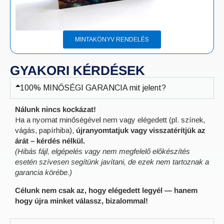
MINTAKÖNYV RENDELÉS
GYAKORI KÉRDÉSEK
100% MINŐSÉGI GARANCIA mit jelent?
Nálunk nincs kockázat!
Ha a nyomat minőségével nem vagy elégedett (pl. színek,
vágás, papírhiba),
újranyomtatjuk vagy visszatérítjük az
árát – kérdés nélkül.
(Hibás fájl, elgépelés vagy nem megfelelő előkészítés
esetén szívesen segítünk javítani, de ezek nem tartoznak a
garancia körébe.)
Célunk nem csak az, hogy elégedett legyél — hanem
hogy újra minket válassz, bizalommal!