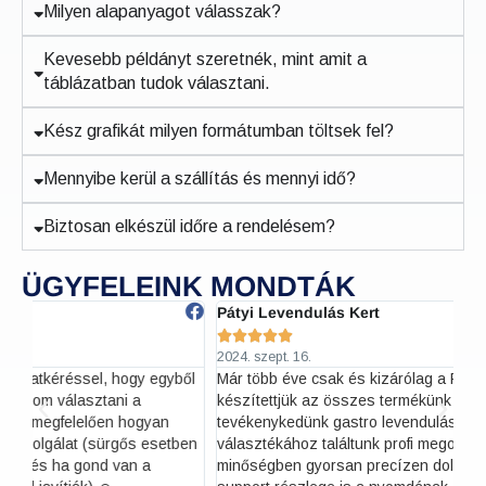
Milyen alapanyagot válasszak?
Kevesebb példányt szeretnék, mint amit a
táblázatban tudok választani.
Kész grafikát milyen formátumban töltsek fel?
Mennyibe kerül a szállítás és mennyi idő?
Biztosan elkészül időre a rendelésem?
ÜGYFELEINK MONDTÁK
Pátyi Levendulás Kert
Ha






2024. szept. 16.
202
ől
Már több éve csak és kizárólag a Printeraktív nyomdával
Eg
készítettjük az összes termékünk címkéjét. Kistermelőként
mi
tevékenykedünk gastro levendulás termékek széles
ügy
en
választékához találtunk profi megoldást. Rendkívül jó
fi
minőségben gyorsan precízen dolgoznak. Nagyon jó a