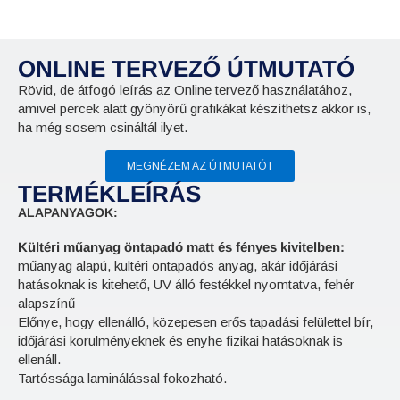
ONLINE TERVEZŐ ÚTMUTATÓ
Rövid, de átfogó leírás az Online tervező használatához,
amivel percek alatt gyönyörű grafikákat készíthetsz akkor is,
ha még sosem csináltál ilyet.
MEGNÉZEM AZ ÚTMUTATÓT
TERMÉKLEÍRÁS
ALAPANYAGOK:
Kültéri műanyag öntapadó matt és fényes kivitelben:
műanyag alapú, kültéri öntapadós anyag, akár időjárási
hatásoknak is kitehető, UV álló festékkel nyomtatva, fehér
alapszínű
Előnye, hogy ellenálló, közepesen erős tapadási felülettel bír,
időjárási körülményeknek és enyhe fizikai hatásoknak is
ellenáll.
Tartóssága laminálással fokozható.