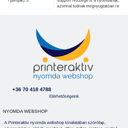
support részlege is a nyomdának, mert bármilyen kérdésre
azonnal tudnak megnyugtatóan reagálni
+36 70 418 4788
Elérhetőségeink
NYOMDA WEBSHOP
A Printeraktiv nyomda webshop kínálatában szórólap,