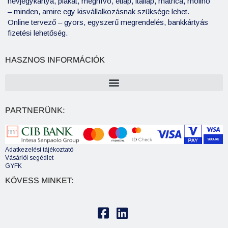
névjegykártya, plakát, meghívó, étlap, itallap, matrica, molinó
– minden, amire egy kisvállalkozásnak szüksége lehet.
Online tervező – gyors, egyszerű megrendelés, bankkártyás
fizetési lehetőség.
HASZNOS INFORMÁCIÓK
PARTNERÜNK:
Adatkezelési tájékoztató
Vásárlói segédlet
GYFK
KÖVESS MINKET: