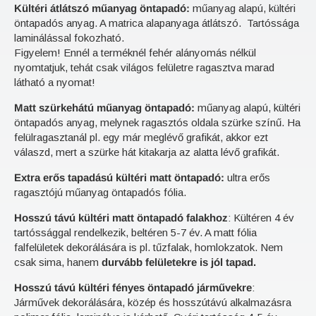
Kültéri átlátszó műanyag öntapadó:
műanyag alapú, kültéri
öntapadós anyag. A matrica alapanyaga átlátszó. Tartóssága
laminálással fokozható.
Figyelem! Ennél a terméknél fehér alányomás nélkül
nyomtatjuk, tehát csak világos felületre ragasztva marad
látható a nyomat!
Matt szürkehátú műanyag öntapadó:
műanyag alapú, kültéri
öntapadós anyag, melynek ragasztós oldala szürke színű. Ha
felülragasztanál pl. egy már meglévő grafikát, akkor ezt
válaszd, mert a szürke hát kitakarja az alatta lévő grafikát.
Extra erős tapadású kültéri matt öntapadó:
ultra erős
ragasztójú műanyag öntapadós fólia.
Hosszú távú kültéri matt öntapadó falakhoz
: Kültéren 4 év
tartóssággal rendelkezik, beltéren 5-7 év. A matt fólia
falfelületek dekorálására is pl. tűzfalak, homlokzatok. Nem
csak sima, hanem
durvább felületekre is jól tapad.
Hosszú távú kültéri fényes öntapadó járművekre
:
Járművek dekorálására, közép és hosszútávú alkalmazásra