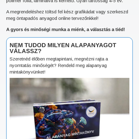
polimer fólia, laminálva is kérhető. Gyári tartósság 4-5 év.
A megrendeléshez töltsd fel kész grafikádat vagy szerkeszd
meg öntapadós anyagod online tervezőnkkel!
A gyors és minőségi munka a miénk, a választás a tiéd!
NEM TUDOD MILYEN ALAPANYAGOT
VÁLASSZ?
Szeretnéd élőben megtapintani, megnézni rajta a
nyomtatás minőségét? Rendeld meg alapanyag
mintakönyvünket!