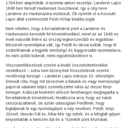
1784-ben alapították. A nyomda akkori vezetője, Landerer Lajos
1840-ben társult Hackenast Gusztávval, így a cég neve
Landerer és Hackenastra módosult. Ők nyerték el a Kossuth
Lajos által szerkesztett Pesti Hírlap kiadási jogát.
Nem véletlen, hogy a forradalmárok pont a Landerer és
Hackenastot keresték fel követeléseikkel, mivel az az 1840-es
évek második felére az ország legkorszerűbb és legjobban
felszerelt nyomdájává vált, így Petőfi és társai tudták, hogy itt
számíthatnak a legjobb minőségű és leggyorsabb nyomtatásra,
és mint utóbb kiderült, némi együttműködésre is.
Visszaemlékezések szerint a kiváló összeköttetésekkel
rendelkező – soha nem bizonyított híresztelések szerint
rendőrségi besúgó – Landerer Lajos március 15. előestéjén
értesült róla, hogy mit terveznek a fiatalok és nagy mennyiségű
papírral valamint teljes személyzettel várta az ötezer főnyi
tömeget. A látszat kedvéért először fennhangon megtagadta a
forradalmárok követeléseit, hivatkozva arra, hogy az iratok
cenzúrázatlanok, de aztán odasúgtam Petőfinek, hogy
foglaljanak le egy nyomdagépet a nép nevében. Petőfi, Irinyi
József, Vasvári Pál és Jókai Mór így tettek, és a lefoglalt gépen
kinyomtatták a Nemzeti dal és a Tizenkét pont kéziratait.