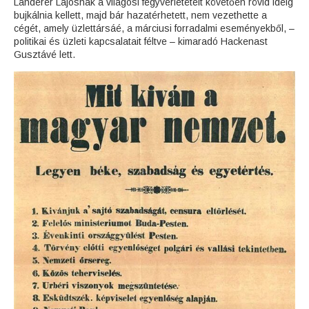
Landerer Lajosnak a világosi fegyverletételt követően rövid ideig
bujkálnia kellett, majd bár hazatérhetett, nem vezethette a
cégét, amely üzlettársáé, a márciusi forradalmi eseményekből, –
politikai és üzleti kapcsalatait féltve – kimaradó Hackenast
Gusztávé lett.