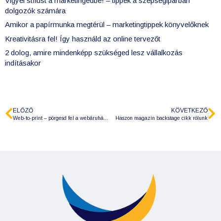
Vigyél stílust a marketingedbe! – tippek a szépségiparban
dolgozók számára
Amikor a papírmunka megtérül – marketingtippek könyvelőknek
Kreativitásra fel! Így használd az online tervezőt
2 dolog, amire mindenképp szükséged lesz vállalkozás
indításakor
ELŐZŐ
KÖVETKEZŐ
Web-to-print – pörgesd fel a webáruházad forgalmát!
Haszon magazin backstage cikk rólunk