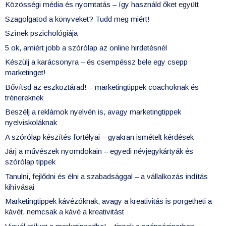
Közösségi média és nyomtatás – így használd őket együtt
Szagolgatod a könyveket? Tudd meg miért!
Színek pszichológiája
5 ok, amiért jobb a szórólap az online hirdetésnél
Készülj a karácsonyra – és csempéssz bele egy csepp
marketinget!
Bővítsd az eszköztárad! – marketingtippek coachoknak és
trénereknek
Beszélj a reklámok nyelvén is, avagy marketingtippek
nyelviskoláknak
A szórólap készítés fortélyai – gyakran ismételt kérdések
Járj a művészek nyomdokain – egyedi névjegykártyák és
szórólap tippek
Tanulni, fejlődni és élni a szabadsággal – a vállalkozás indítás
kihívásai
Marketingtippek kávézóknak, avagy a kreativitás is pörgetheti a
kávét, nemcsak a kávé a kreativitást