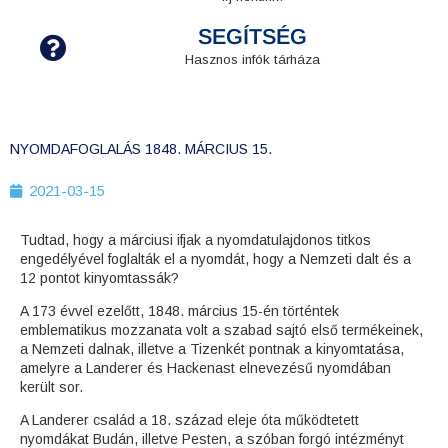
SEGÍTSÉG
Hasznos infók tárháza
NYOMDAFOGLALÁS 1848. MÁRCIUS 15.
2021-03-15
Tudtad, hogy a márciusi ifjak a nyomdatulajdonos titkos
engedélyével foglalták el a nyomdát, hogy a Nemzeti dalt és a
12 pontot kinyomtassák?
A 173 évvel ezelőtt, 1848. március 15-én történtek
emblematikus mozzanata volt a szabad sajtó első termékeinek,
a Nemzeti dalnak, illetve a Tizenkét pontnak a kinyomtatása,
amelyre a Landerer és Hackenast elnevezésű nyomdában
került sor.
A Landerer család a 18. század eleje óta működtetett
nyomdákat Budán, illetve Pesten, a szóban forgó intézményt