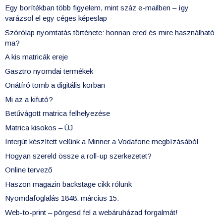
Egy borítékban több figyelem, mint száz e-mailben – így
varázsol el egy céges képeslap
Szórólap nyomtatás története: honnan ered és mire használható
ma?
A kis matricák ereje
Gasztro nyomdai termékek
Önátíró tömb a digitális korban
Mi az a kifutó?
Betűvágott matrica felhelyezése
Matrica kisokos – ÚJ
Interjút készített velünk a Minner a Vodafone megbízásából
Hogyan szereld össze a roll-up szerkezetet?
Online tervező
Haszon magazin backstage cikk rólunk
Nyomdafoglalás 1848. március 15.
Web-to-print – pörgesd fel a webáruházad forgalmát!