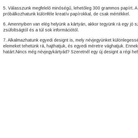
5. Válasszunk megfelelő minőségű, lehetőleg 300 grammos papírt. A 
próbálkozhatunk különféle kreatív papírokkal, de csak mértékkel.
6. Amennyiben van elég helyünk a kártyán, akkor tegyünk rá egy jó s
zsúfoltságtól és a túl sok információtól.
7. Alkalmazhatunk egyedi designt is, mely névjegyünket különlegessé t
elemeket tehetünk rá, hajthatjuk, és egyedi méretre vághatjuk. Enn
határt.Nincs még névjegykártyád? Szeretnél egy új designt a régi he