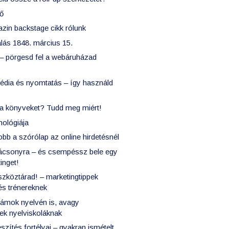
ző
in backstage cikk rólunk
ás 1848. március 15.
 – pörgesd fel a webáruházad
dia és nyomtatás – így használd
a könyveket? Tudd meg miért!
hológiája
jobb a szórólap az online hirdetésnél
rácsonyra – és csempéssz bele egy
inget!
szköztárad! – marketingtippek
s trénereknek
lámok nyelvén is, avagy
ek nyelviskoláknak
szítés fortélyai – gyakran ismételt