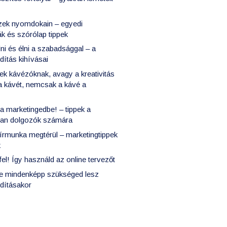
zek nyomdokain – egyedi
k és szórólap tippek
ődni és élni a szabadsággal – a
ndítás kihívásai
ek kávézóknak, avagy a kreativitás
 a kávét, nemcsak a kávé a
t a marketingedbe! – tippek a
ban dolgozók számára
írmunka megtérül – marketingtippek
k
 fel! Így használd az online tervezőt
re mindenképp szükséged lesz
ndításakor