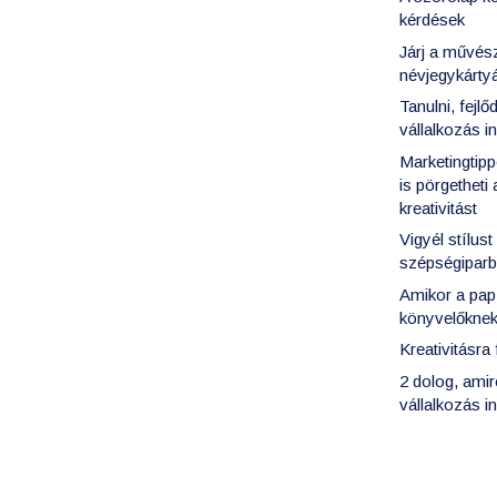
kérdések
Járj a művés
névjegykártyá
Tanulni, fejl
vállalkozás i
Marketingtipp
is pörgetheti
kreativitást
Vigyél stílus
szépségipar
Amikor a pap
könyvelőkne
Kreativitásra
2 dolog, ami
vállalkozás i