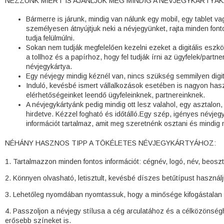
NÉZZÜNK MIÉRT IS AJÁNLJUK MÉG MINDIG A NÉVJEGYKÁRTYÁ
Bármerre is járunk, mindig van nálunk egy mobil, egy tablet va
személyesen átnyújtjuk neki a névjegyünket, rajta minden font
tudja felülmúlni.
Sokan nem tudják megfelelően kezelni ezeket a digitális eszk
a tollhoz és a papírhoz, hogy fel tudják írni az ügyfelek/partner
névjegykártya.
Egy névjegy mindig kéznél van, nincs szükség semmilyen digit
Induló, kevésbé ismert vállalkozások esetében is nagyon hasz
elérhetőségeinket leendő ügyfeleinknek, partnereinknek.
A névjegykártyánk pedig mindig ott lesz valahol, egy asztalo
hirdetve. Kézzel fogható és időtálló.Egy szép, igényes névje
információt tartalmaz, amit meg szeretnénk osztani és mindig m
NÉHÁNY HASZNOS TIPP A TÖKÉLETES NÉVJEGYKÁRTYÁHOZ:
1. Tartalmazzon minden fontos információt: cégnév, logó, név, beosz
2. Könnyen olvasható, letisztult, kevésbé díszes betűtípust használ
3. Lehetőleg nyomdában nyomtassuk, hogy a minősége kifogástalan 
4. Passzoljon a névjegy stílusa a cég arculatához és a célközönségh
erősebb színeket is.