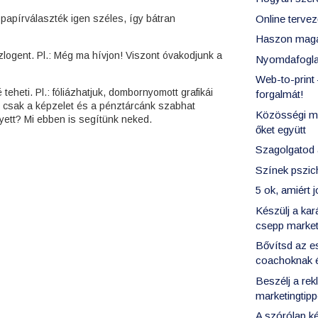
Online terve
papírválaszték igen széles, így bátran
Haszon magaz
zlogent. Pl.: Még ma hívjon! Viszont óvakodjunk a
Nyomdafoglal
Web-to-print
eheti. Pl.: fóliázhatjuk, dombornyomott grafikái
forgalmát!
ek csak a képzelet és a pénztárcánk szabhat
Közösségi mé
lyett? Mi ebben is segítünk neked.
őket együtt
Szagolgatod 
Színek pszic
5 ok, amiért 
Készülj a ka
csepp market
Bővítsd az e
coachoknak é
Beszélj a rek
marketingtipp
A szórólap ké