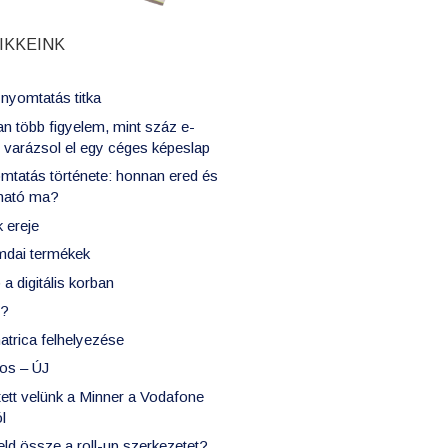
IKKEINK
nyomtatás titka
n több figyelem, mint száz e-
y varázsol el egy céges képeslap
mtatás története: honnan ered és
lható ma?
k ereje
mdai termékek
a digitális korban
ó?
atrica felhelyezése
kos – ÚJ
ített velünk a Minner a Vodafone
l
ld össze a roll-up szerkezetet?