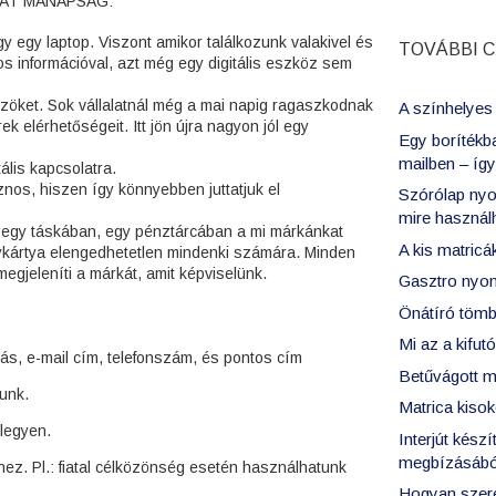
KAT MANAPSÁG:
gy egy laptop. Viszont amikor találkozunk valakivel és
TOVÁBBI C
os információval, azt még egy digitális eszköz sem
özöket. Sok vállalatnál még a mai napig ragaszkodnak
A színhelyes 
ek elérhetőségeit. Itt jön újra nagyon jól egy
Egy borítékba
mailben – íg
ális kapcsolatra.
nos, hiszen így könnyebben juttatjuk el
Szórólap nyo
mire haszná
n, egy táskában, egy pénztárcában a mi márkánkat
A kis matricá
gykártya elengedhetetlen mindenki számára. Minden
egjeleníti a márkát, amit képviselünk.
Gasztro nyo
Önátíró tömb 
Mi az a kifut
tás, e-mail cím, telefonszám, és pontos cím
Betűvágott m
junk.
Matrica kiso
legyen.
Interjút kész
megbízásábó
ez. Pl.: fiatal célközönség esetén használhatunk
Hogyan szere