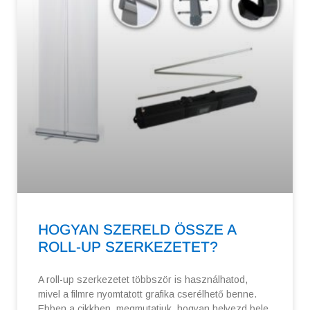
HOGYAN SZERELD ÖSSZE A
ROLL-UP SZERKEZETET?
A roll-up szerkezetet többször is használhatod,
mivel a filmre nyomtatott grafika cserélhető benne.
Ebben a cikkben, megmutatjuk, hogyan helyezd bele