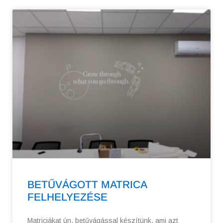
BETŰVÁGOTT MATRICA
FELHELYEZÉSE
Matriciákat ún. betűvágással készítünk, ami azt