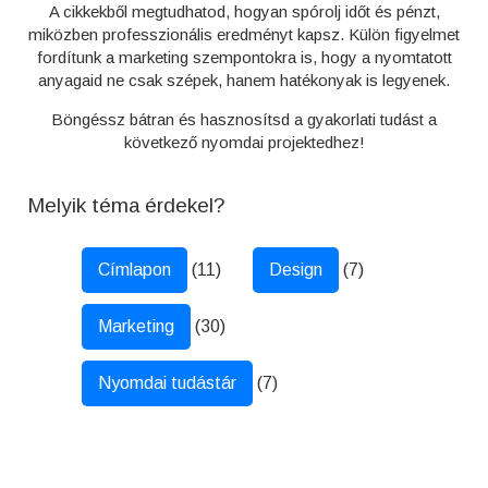
A cikkekből megtudhatod, hogyan spórolj időt és pénzt,
miközben professzionális eredményt kapsz. Külön figyelmet
fordítunk a marketing szempontokra is, hogy a nyomtatott
anyagaid ne csak szépek, hanem hatékonyak is legyenek.
Böngéssz bátran és hasznosítsd a gyakorlati tudást a
következő nyomdai projektedhez!
Melyik téma érdekel?
Címlapon
(11)
Design
(7)
Marketing
(30)
Nyomdai tudástár
(7)