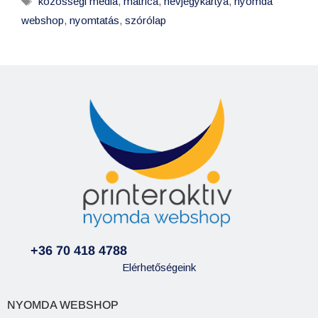
közösségi média
,
matrica
,
névjegykártya
,
nyomda
webshop
,
nyomtatás
,
szórólap
+36 70 418 4788
Elérhetőségeink
NYOMDA WEBSHOP