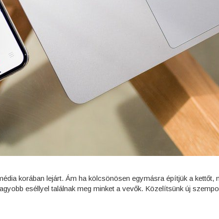
 média korában lejárt. Ám ha kölcsönösen egymásra építjük a kettőt,
gyobb eséllyel találnak meg minket a vevők. Közelítsünk új szempont