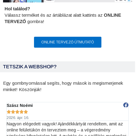
Hol találod?
Válassz terméket és az ártáblázat alatt kattints az
ONLINE
TERVEZŐ
gombra!
ONLINE TERVEZŐ ÚTMUTATÓ
TETSZIK A WEBSHOP?
Egy gombnyomással segíts, hogy mások is megismerjenek
minket! Köszönjük!
FincsiLini





2026. okt. 6.
gyok! Ajándékkártyát rendeltem, amit az
Idén januárban rendeltünk
én terveztem meg – a végeredmény
azért a Printeraktiv Nyo