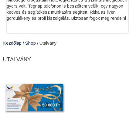
n lett. A gyártás és a szállítás meglepően
szimpatikus volt, hogy ki
elefonon is beszéltem velük, egy nagyon
lehetőséget adnak a kiseb
 munkatárs segített. Ritka az ilyen
honlapjukon található onl
 kiszolgálás. Biztosan fogok még rendelni
kezelhető és praktikus me
és tökéletesen kivitelezi
és precíz munkátokat!
Kezdőlap
/
Shop
/ Utalvány
UTALVÁNY