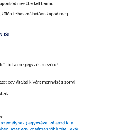
kuponkód mezőbe kell beírni.
, külön felhasználhatóan kapod meg.
 IS!
b.", írd a megjegyzés mezőbe!
zatot egy általad kívánt mennyiség sorral
bal.
ra.
b személynek ) egyesével válaszd ki a
en, azaz egy kosárban több tétel, akár