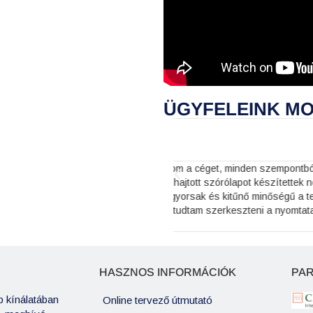
ÜGYFELEINK M
Ludvig-Vajda Emese





3 órája
ntból rendkívül elégedettek
Kedves, segítőkész tanácsadás
tek nekünk, kiváló az ügyfélkezelés,
ajánlani tudom. Még visszatére
 a termékük! Ja, és zseniális, hogy
mtatatndó anyagot, pedig nem értek
HASZNOS INFORMÁCIÓK
PA
 kínálatában
Online tervező útmutató