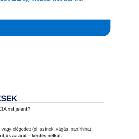
ÉSEK
 mit jelent?
gy elégedett (pl. színek, vágás, papírhiba),
ítjük az árát – kérdés nélkül.