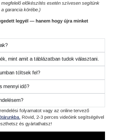
m megfelelő előkészítés esetén szívesen segítünk
 a garancia körébe.)
égedett legyél — hanem hogy újra minket
zak?
k, mint amit a táblázatban tudok választani.
umban töltsek fel?
és mennyi idő?
rendelésem?
endelési folyamatot vagy az online tervező
ótárunkba.
Rövid, 2-3 perces videóink segítségével
szthetsz és gyártathatsz!