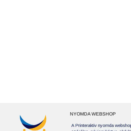
Tábori Mira





2019. szeptember
anyagot készítettetek a
Maximálisan ajánlom a céget, minden szempo
s megint rendelhessek!
vagyunk! 1000 db hajtott szórólapot készítet
együttműködőek, gyorsak és kitűnő minőségű
én magam is meg tudtam szerkeszteni a nyo
hozzá.
NYOMDA WEBSHOP
A Printeraktiv nyomda webshop