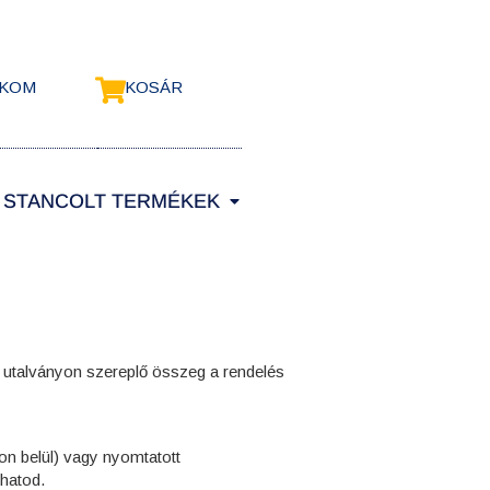
ÓKOM
KOSÁR
STANCOLT TERMÉKEK
z utalványon szereplő összeg a rendelés
on belül) vagy nyomtatott
phatod.