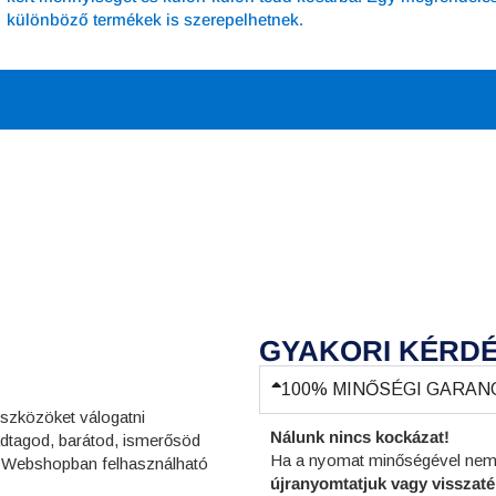
különböző termékek is szerepelhetnek.
GYAKORI KÉRD
100% MINŐSÉGI GARANCIA
eszközöket válogatni
Nálunk nincs kockázat!
ládtagod, barátod, ismerősöd
Ha a nyomat minőségével nem va
da Webshopban felhasználható
újranyomtatjuk vagy visszatér