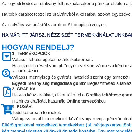
Az egyedi kódot az utalvány felhasználásakor a pénztár oldalon a 
Ha több darabot teszel az utalványból a kosárba, azokat egyesével
Az utalvány vásárlástól számított 6 hónapig érvényes.
HA MÁR ITT JÁRSZ, NÉZZ SZÉT TERMÉKKÍNÁLATUNKBAN
HOGYAN RENDELJ?
1. TERMÉKOPCIÓK
Válassz lehetőségeket az árkalkulátorban.
Ha egyedi kérésed van, pl. "egyesével sorszámozva kérem st
2. TÁBLÁZAT
Válassz mennyiség és gyártási határidő szerint egy ármezőt!
Egyedi mennyiség megadása gomb
: kiegészítheted a táblá
3. GRAFIKA
Ha van kész grafikád, akkor tölts fel a
Grafika feltöltése
gomb
Ha nincs grafikád, használd
Online tervező
nket!
4. KOSÁR
Tedd kosárba a terméket.
Válogass további termékeink között vagy menj a pénztár oldal
Eltérő grafikával rendelkező termékekhez (pl. névjegykártya töb
kért mennyiséget és külön-külön tedd kosárba. Egy megrendelésb