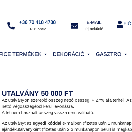
+36 70 418 4788
E-MAIL
FI
írj nekünk!
8-16 óráig
FICE TERMÉKEK
DEKORÁCIÓ
GASZTRO
UTALVÁNY 50 000 FT
Az utalványon szereplő összeg nettó összeg, + 27% áfa terheli. A
nettó végösszegéből kerül levonásra.
A fel nem használt összeg vissza nem váltható.
Az utalványt az
egyedi kóddal
e-mailben (fizetés után 1 munkanap
ajándékutalványként (fizetés után 2-3 munkanapon belül) is megka