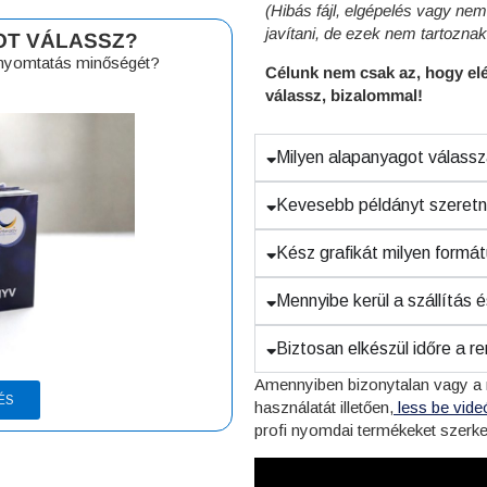
(Hibás fájl, elgépelés vagy ne
javítani, de ezek nem tartoznak
OT VÁLASSZ?
a nyomtatás minőségét?
Célunk nem csak az, hogy el
válassz, bizalommal!
Milyen alapanyagot válass
Kevesebb példányt szeretné
Kész grafikát milyen formát
Mennyibe kerül a szállítás 
Biztosan elkészül időre a 
Amennyiben bizonytalan vagy a r
ÉS
használatát illetően,
less
be vide
profi nyomdai termékeket szerke