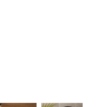
2026. ápr. 16.
Nagyon elégedett vagyok!
t
Ajándékkártyát rendeltem, amit
az online felületükön én
terveztem meg – a végeredmény
ó
minősége kifogástalan lett. A
gyártás és a szállítás
meglepően gyors volt. Tegnap
telefonon is beszéltem velük,
g
egy nagyon kedves és
m
segítőkész munkatárs segített.
g
Ritka az ilyen gördülékeny és
profi kiszolgálás. Biztosan fogok
még rendelni