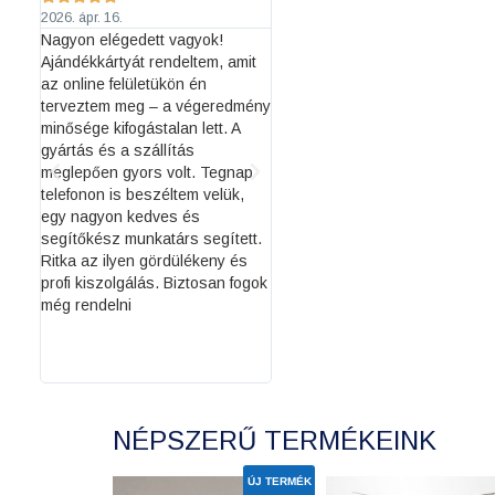
2026. ápr. 16.
2026. okt. 6.
l
Nagyon elégedett vagyok!
Idén januárban rendeltünk
met
Ajándékkártyát rendeltem, amit
először címkét. A választásun
,
az online felületükön én
azért a Printeraktiv Nyomda
terveztem meg – a végeredmény
Webshop-ra esett, mert nagy
ció
minősége kifogástalan lett. A
szimpatikus volt, hogy kis
k
gyártás és a szállítás
darabszám is rendelhető, így
s
meglepően gyors volt. Tegnap
lehetőséget adnak a kisebb
telefonon is beszéltem velük,
termelőknek. Imádjuk a
elig
egy nagyon kedves és
honlapjukon található online
nem
segítőkész munkatárs segített.
tervezőt, amely egyszerűen
Alig
Ritka az ilyen gördülékeny és
kezelhető és praktikus
lük
profi kiszolgálás. Biztosan fogok
megoldás. Mindig kész tervet
még rendelni
adok le és tökéletesen
kivitelezik. Köszönjük szépen
gyors, pontos és precíz
munkátokat!
NÉPSZERŰ TERMÉKEINK
ÚJ TERMÉK