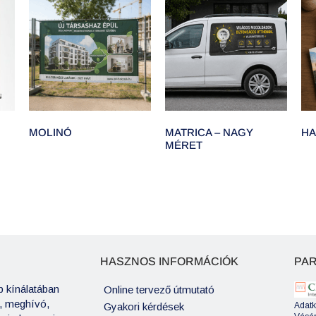
MOLINÓ
MATRICA – NAGY
HA
MÉRET
HASZNOS INFORMÁCIÓK
PA
 kínálatában
Online tervező útmutató
t, meghívó,
Gyakori kérdések
Adatk