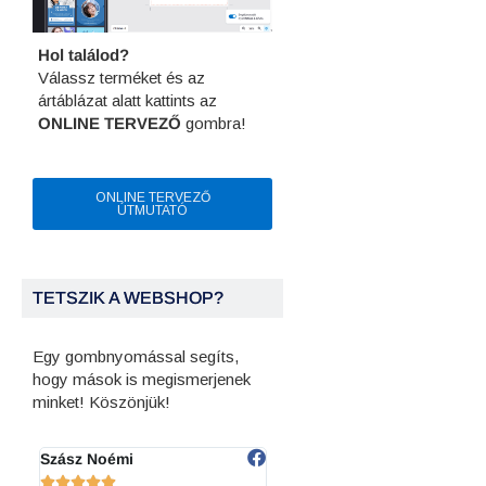
Hol találod?
Válassz terméket és az
ártáblázat alatt kattints az
ONLINE TERVEZŐ
gombra!
ONLINE TERVEZŐ
ÚTMUTATÓ
TETSZIK A WEBSHOP?
Egy gombnyomással segíts,
hogy mások is megismerjenek
minket! Köszönjük!
Szász Noémi
FincsiLini









