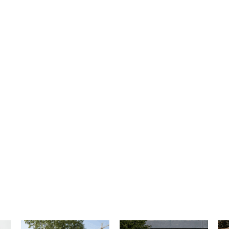
2024. szept. 20.
körülbelül 4 hónapja
Nagyon elégedett vagyok a
Olyan nyomdát kerestem ahol
k
szolgáltatással: gyorsan és
gyoran, egyedi elképzeléseime
precízen dolgoznak, a
megvalósítják jó minőségben,
on
végeredmény pedig kiváló
és boldogan jelentem hogy
minőségű. A webshop
megtaláltam! 🥰 A kommunikáci
felhasználóbarát és jól átlátható,
kiváló, a megrendelt termékek
könnyen eligazodtam benne.
szuper minőségűek, árban is
Mézeskalácsokat készítek, a
nagyon kedvezőek, és a
díszdobozokhoz rendeltem
rendelés leadásától az átvételi
logózott matricákat és
nem telt el 4 nap (hétvégét ne
köszönőkártyákat, a termékek
számítva), ami fantasztikus! Ali
minden szempontból megfeleltek
várom hogy újra rendeljek tőlük
az elvárásaimnak.
🙂
 a