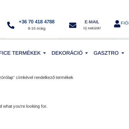
+36 70 418 4788
E-MAIL
FI
írj nekünk!
8-16 óráig
FICE TERMÉKEK
DEKORÁCIÓ
GASZTRO
zórólap” címkével rendelkező termékek
d what you're looking for.