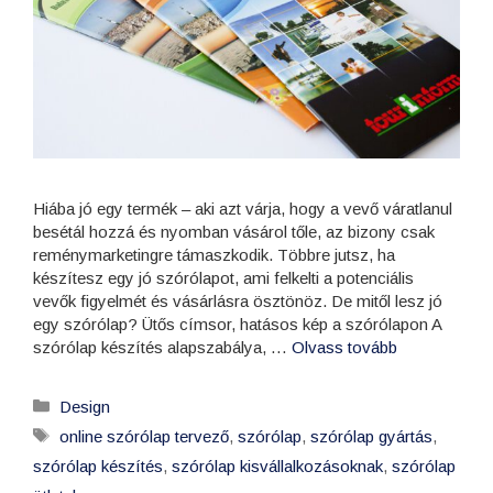
Hiába jó egy termék – aki azt várja, hogy a vevő váratlanul
besétál hozzá és nyomban vásárol tőle, az bizony csak
reménymarketingre támaszkodik. Többre jutsz, ha
készítesz egy jó szórólapot, ami felkelti a potenciális
vevők figyelmét és vásárlásra ösztönöz. De mitől lesz jó
egy szórólap? Ütős címsor, hatásos kép a szórólapon A
szórólap készítés alapszabálya, …
Olvass tovább
Design
online szórólap tervező
,
szórólap
,
szórólap gyártás
,
szórólap készítés
,
szórólap kisvállalkozásoknak
,
szórólap