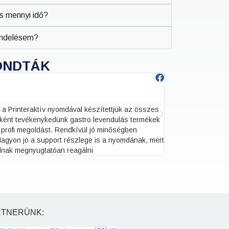
és mennyi idő?
rendelésem?
ONDTÁK
Haraszti Levent





2023. okt. 22.
 a Printeraktív nyomdával készítettjük az összes
Egy roll up-ot és 
őként tevékenykedünk gastro levendulás termékek
köszönöm szépen a
 profi megoldást. Rendkívül jó minőségben
finomhangolásra s
agyon jó a support részlege is a nyomdának, mert
dnak megnyugtatóan reagálni
RTNERÜNK: