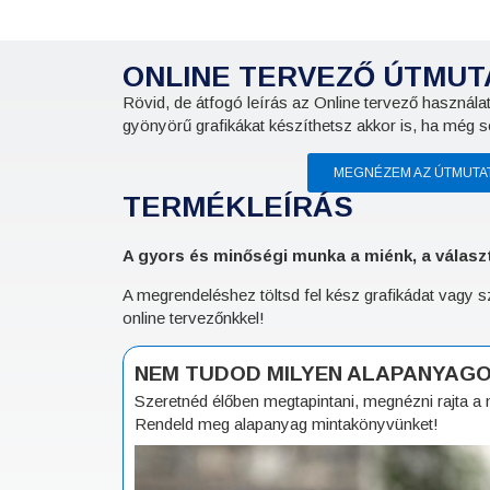
ONLINE TERVEZŐ ÚTMUT
Rövid, de átfogó leírás az Online tervező használat
gyönyörű grafikákat készíthetsz akkor is, ha még so
MEGNÉZEM AZ ÚTMUTA
TERMÉKLEÍRÁS
A gyors és minőségi munka a miénk, a választ
A megrendeléshez töltsd fel kész grafikádat vagy
online tervezőnkkel!
NEM TUDOD MILYEN ALAPANYAG
Szeretnéd élőben megtapintani, megnézni rajta 
Rendeld meg alapanyag mintakönyvünket!