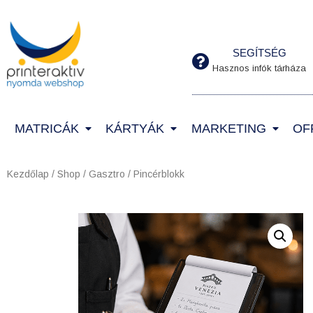
SEGÍTSÉG
Hasznos infók tárháza
MATRICÁK
KÁRTYÁK
MARKETING
OF
Kezdőlap
/
Shop
/
Gasztro
/ Pincérblokk