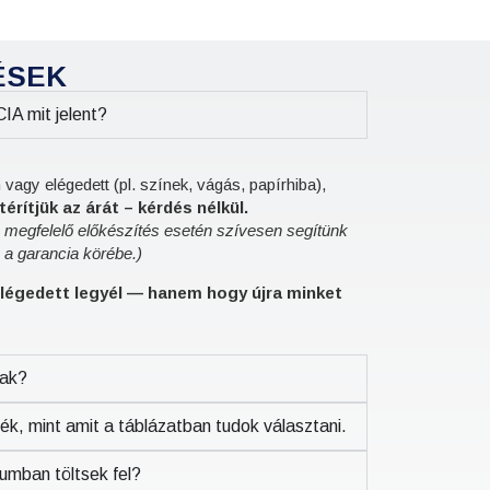
ÉSEK
 mit jelent?
gy elégedett (pl. színek, vágás, papírhiba),
érítjük az árát – kérdés nélkül.
m megfelelő előkészítés esetén szívesen segítünk
 a garancia körébe.)
légedett legyél — hanem hogy újra minket
zak?
k, mint amit a táblázatban tudok választani.
umban töltsek fel?