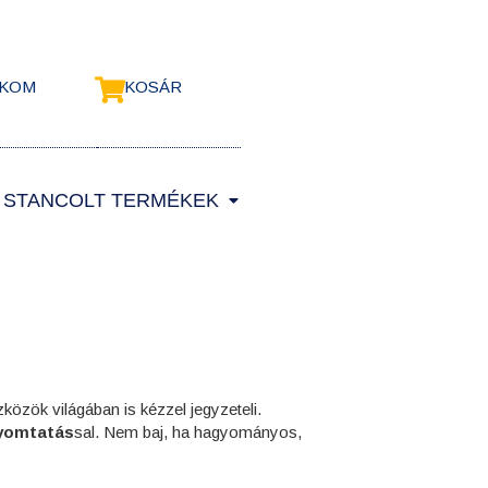
ÓKOM
KOSÁR
STANCOLT TERMÉKEK
özök világában is kézzel jegyzeteli.
nyomtatás
sal. Nem baj, ha hagyományos,