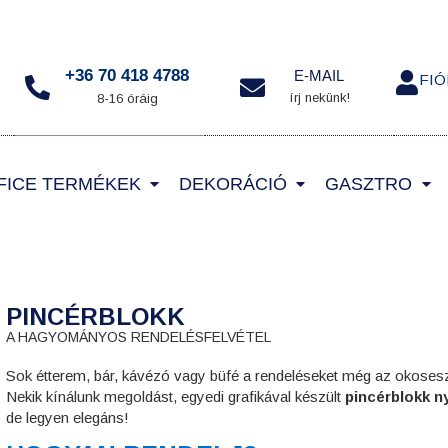
+36 70 418 4788
E-MAIL
FI
írj nekünk!
8-16 óráig
FICE TERMÉKEK
DEKORÁCIÓ
GASZTRO
PINCÉRBLOKK
A HAGYOMÁNYOS RENDELÉSFELVÉTEL
Sok étterem, bár, kávézó vagy büfé a rendeléseket még az okoseszk
Nekik kínálunk megoldást, egyedi grafikával készült
pincérblokk 
de legyen elegáns!