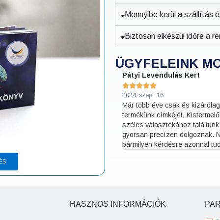
Mennyibe kerül a szállítás 
Biztosan elkészül időre a 
ÜGYFELEINK M
Pátyi Levendulás Kert





2024. szept. 16.
l, hogy egyből látom az árakat. 3
Már több éve csak és kizárólag
 határidőt, és látom annak megfelelően
termékünk címkéjét. Kistermel
gálat (sürgős esetben kiküldik e-
széles választékához találtunk
 számlázási adatokkal zokszó nélkül
gyorsan precízen dolgoznak. N
bármilyen kérdésre azonnal tu
ÉS
HASZNOS INFORMÁCIÓK
PA