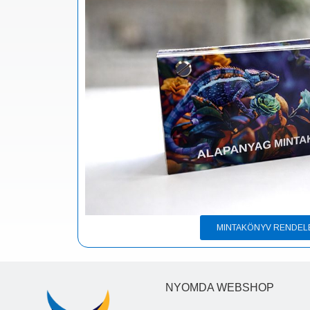
Reformsziget





2025. május 31.
ok kreatív nyomdai
A webshopon időt spórolok az ajánlatkérésse
. sorolhatnám. 😊 Az
opció közül ki tudom választani a szállítási
at. Egy festőnek is
hogyan módosul az ár. Segítőkész ügyfélszol
 Printeraktiv Nyomda
mailen az előleg bekérőt, és ha gond van a
javítják).☺️
MINTAKÖNYV RENDEL
NYOMDA WEBSHOP