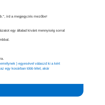
b.", írd a megjegyzés mezőbe!
lázatot egy általad kívánt mennyiség sorral
bbal.
ra.
zemélynek ) egyesével válaszd ki a kért
z egy kosárban több tétel, akár