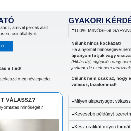
ATÓ
GYAKORI KÉRD
ához, amivel percek alatt
100% MINŐSÉGI GARANCIA
sem csináltál ilyet.
Nálunk nincs kockázat!
TÓT
Ha a nyomat minőségével nem va
újranyomtatjuk vagy visszat
(Hibás fájl, elgépelés vagy ne
javítani, de ezek nem tartoznak
ás a tiéd!
Célunk nem csak az, hogy e
 szerkeszd meg névjegyedet
válassz, bizalommal!
OT VÁLASSZ?
Milyen alapanyagot válass
a nyomtatás minőségét?
Kevesebb példányt szeretné
Kész grafikát milyen formát