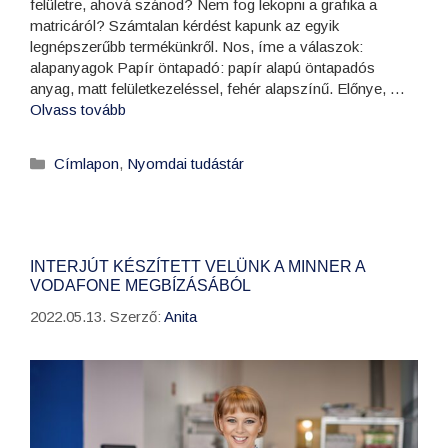
felületre, ahová szánod? Nem fog lekopni a grafika a
matricáról? Számtalan kérdést kapunk az egyik
legnépszerűbb termékünkről. Nos, íme a válaszok:
alapanyagok Papír öntapadó: papír alapú öntapadós
anyag, matt felületkezeléssel, fehér alapszínű. Előnye, …
Olvass tovább
Címlapon
,
Nyomdai tudástár
INTERJÚT KÉSZÍTETT VELÜNK A MINNER A
VODAFONE MEGBÍZÁSÁBÓL
2022.05.13.
Szerző:
Anita