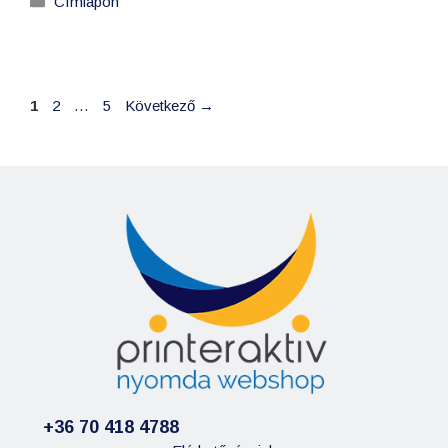
Címlapon
1
2
…
5
Következő
→
+36 70 418 4788