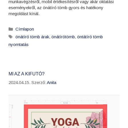
munkavégzésről, mobil értékesítésről vagy akár oktatási
eseményekről, az önátíró tömb gyors és hatékony
megoldást kínál.
Címlapon
önátíró tömb árak
,
önátírótömb
,
öntátíró tömb
nyomtatás
MI AZ A KIFUTÓ?
2024.04.15.
Szerző:
Anita