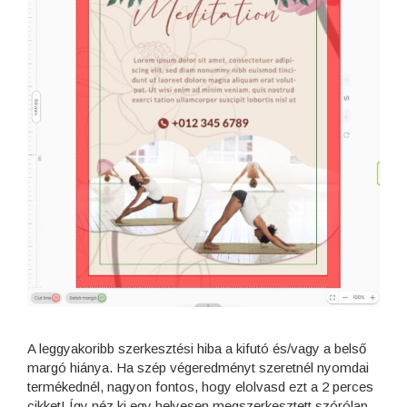
A leggyakoribb szerkesztési hiba a kifutó és/vagy a belső
margó hiánya. Ha szép végeredményt szeretnél nyomdai
termékednél, nagyon fontos, hogy elolvasd ezt a 2 perces
cikket! Így néz ki egy helyesen megszerkesztett szórólap